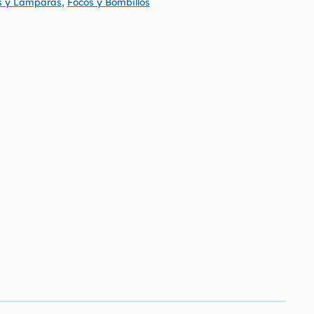
s y Lamparas
,
Focos y Bombillos