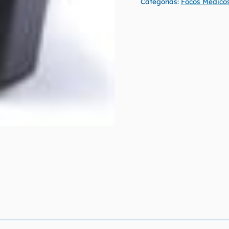
Categorías:
Focos Medico
Pupil
II
LED
Keeler
cantidad