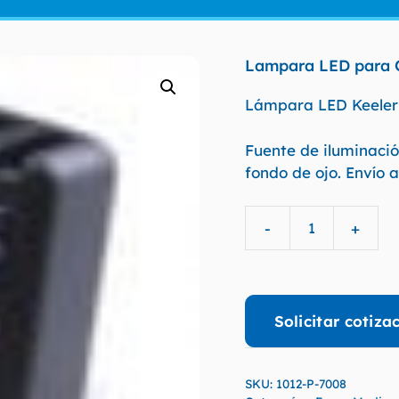
Lampara LED para O
Lámpara LED Keeler 1
Fuente de iluminaci
fondo de ojo. Envío a
-
+
1012-
P-
7008
Lampara
Solicitar cotiza
LED
para
Oftalmoscopio
SKU:
1012-P-7008
ALL