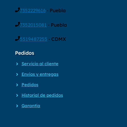
7352229616
· Puebla
7352015081
· Puebla
5519487255
· CDMX
Pedidos
Servicio al cliente
Envíos y entregas
Pedidos
Historial de pedidos
Garantía