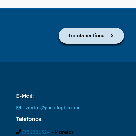
Tienda en línea
E-Mail:
ventas@portaloptico.mx
Teléfonos:
7351581324
· Morelos